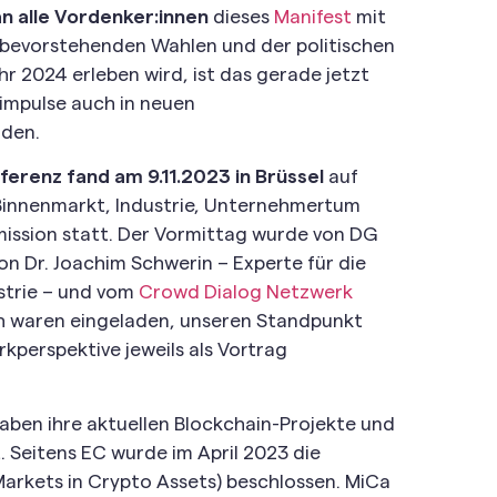
an alle Vordenker:innen
dieses
Manifest
mit
 bevorstehenden Wahlen und der politischen
r 2024 erleben wird, ist das gerade jetzt
simpulse auch in neuen
den.
ferenz fand am 9.11.2023 in Brüssel
auf
Binnenmarkt, Industrie, Unternehmertum
ssion statt. Der Vormittag wurde von DG
 Dr. Joachim Schwerin – Experte für die
strie – und vom
Crowd Dialog Netzwerk
ch waren eingeladen, unseren Standpunkt
kperspektive jeweils als Vortrag
aben ihre aktuellen Blockchain-Projekte und
t. Seitens EC wurde im April 2023 die
rkets in Crypto Assets) beschlossen. MiCa