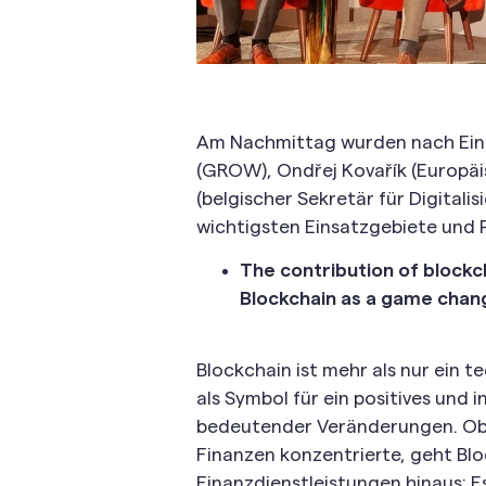
Am Nachmittag wurden nach Einf
(GROW), Ondřej Kovařík (Europäi
(belgischer Sekretär für Digitali
wichtigsten Einsatzgebiete und P
The contribution of blockch
Blockchain as a game chang
Blockchain ist mehr als nur ein t
als Symbol für ein positives und i
bedeutender Veränderungen. Obw
Finanzen konzentrierte, geht Blo
Finanzdienstleistungen hinaus: E