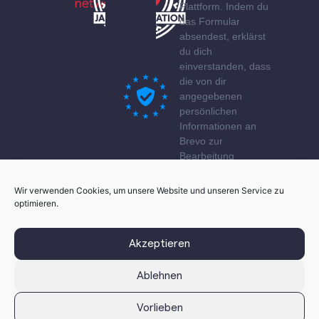
Plattform. Indem du
das Formular
absendest, erklärst
du dich
einverstanden, dass
die von dir
angegebenen
persönlichen
Informationen an
Brevo zur
Bearbeitung
übertragen werden
gemäß den
Wir verwenden Cookies, um unsere Website und unseren Service zu
Datenschutzerklärung
optimieren.
von Brevo.
Akzeptieren
Ablehnen
Vorlieben
© 2026 innovation service network