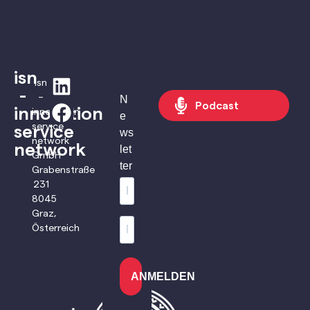
isn
isn
-
–
N
Podcast
innovation
innovation
e
service
service
ws
network
network
let
GmbH
ter
Grabenstraße
231
8045
Graz,
Österreich
ANMELDEN