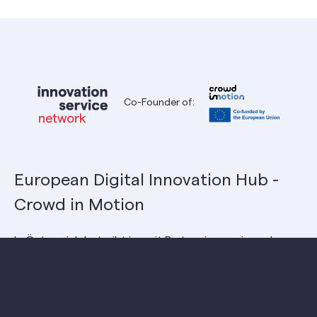
Co-Founder of:
European Digital Innovation Hub -
Crowd in Motion
In Österreich betreibt isn mit Partner:innen einen der
169 European Digital Innovation Hubs (EDIH). EDIHs bilden
ein einzigartiges,
europaweites Innovationsnetzwerk
, um
die digitale und grüne Transformation von Unternehmen
und dem öffentlichen Sektor zu unterstützen. Wir