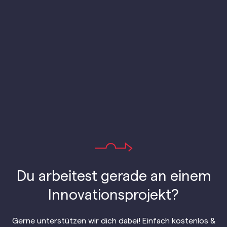
setzen dazu auf eine einzigartige Verbindung von
Künstlicher Intelligenz mit menschlicher
Schwarmintelligenz, basierend auf
unserer Crowd-
Technologie.
Mehr erfahren →
Du arbeitest gerade an einem
Innovationsprojekt?
Gerne unterstützen wir dich dabei! Einfach kostenlos &