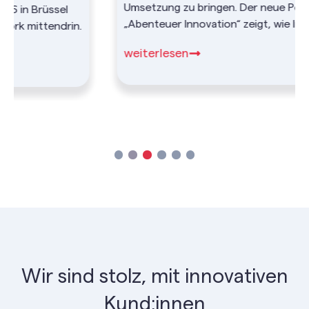
Umsetzung zu bringen. Der neue Podcast
„Abenteuer Innovation“ zeigt, wie Innovation
wirksam wird – praxisnah, inspirierend und
weiterlesen
direkt umsetzbar.
Wir sind stolz, mit innovativen
Kund:innen