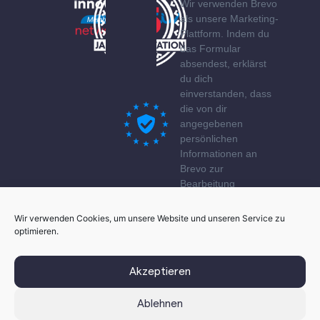
Wir verwenden Brevo
als unsere Marketing-
Plattform. Indem du
das Formular
absendest, erklärst
du dich
einverstanden, dass
die von dir
angegebenen
persönlichen
Informationen an
Brevo zur
Bearbeitung
übertragen werden
gemäß den
Wir verwenden Cookies, um unsere Website und unseren Service zu
Datenschutzerklärung
optimieren.
von Brevo.
Akzeptieren
Ablehnen