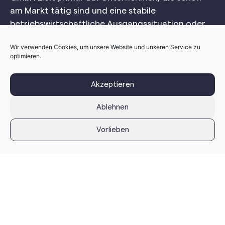
am Markt tätig sind und eine stabile
betriebswirtschaftliche Ausgangssituation oder
positive Erfolgsaussichten (durch Expansion,
Wir verwenden Cookies, um unsere Website und unseren Service zu
neues Geschäftsfeld, Investition, usw.) aufweisen:
optimieren.
Akzeptieren
Ablehnen
Zugelassene Projekte
Vorlieben
Unternehmensreife
Etablierte Organisationen ab 3 Jahre
Bestand mit ausgereiftem
Geschäftsmodell
Projektreife