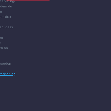
Marketing-
Indem du
ar
erklärst
en, dass
en
n
en an
g
 werden
zerklärung