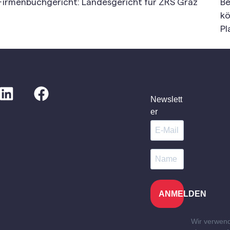
Firmenbuchgericht: Landesgericht für ZRS Graz
Be
kö
Pl
Newslett
er
ANMELDEN
Wir verwen