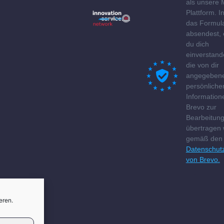
als unsere 
Plattform. 
das Formul
absendest, 
du dich
einverstand
die von dir
angegeben
persönliche
Information
Brevo zur
Bearbeitun
übertragen
gemäß den
Datenschut
von Brevo.
eren.