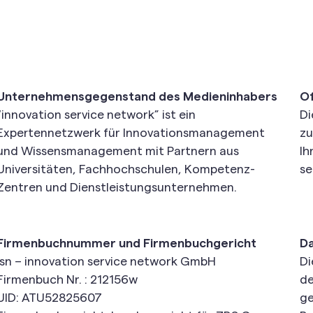
Unternehmensgegenstand des Medieninhabers
Of
“innovation service network” ist ein
Di
Expertennetzwerk für Innovationsmanagement
zu
und Wissensmanagement mit Partnern aus
Ih
Universitäten, Fachhochschulen, Kompetenz-
se
Zentren und Dienstleistungsunternehmen.
Firmenbuchnummer und Firmenbuchgericht
D
isn – innovation service network GmbH
Di
Firmenbuch Nr. : 212156w
de
UID: ATU52825607
ge