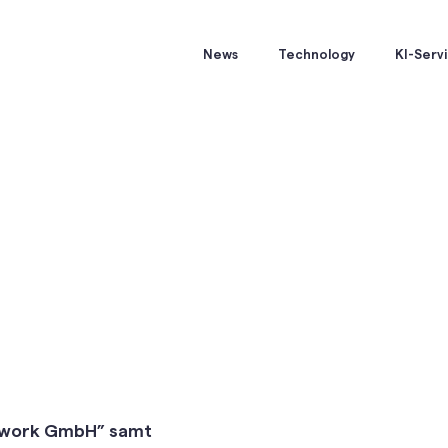
News
Technology
KI-Serv
network GmbH” samt