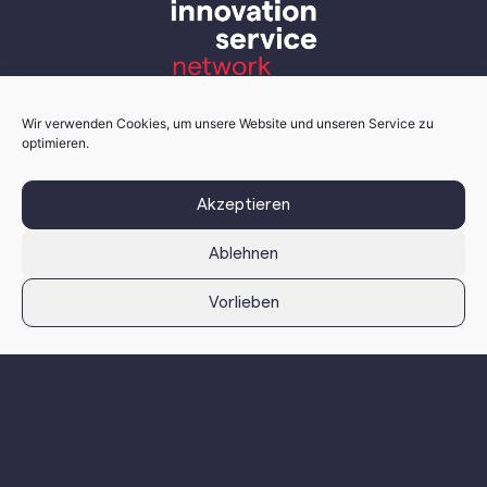
Wir verwenden Cookies, um unsere Website und unseren Service zu
optimieren.
Akzeptieren
Ablehnen
isn - innovation service network
Vorlieben
isn – innovation service network GmbH
Grabenstraße 231
8045 Graz, Österreich