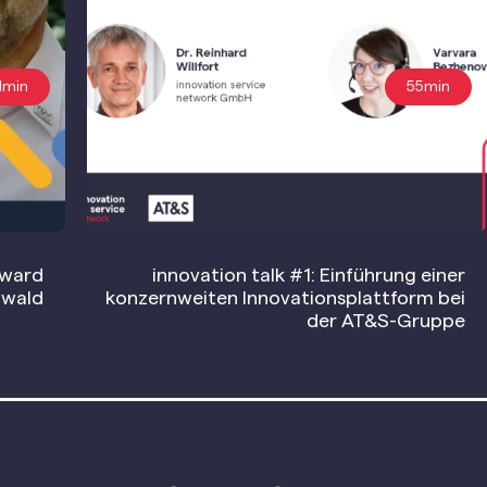
1min
55min
Award
innovation talk #1: Einführung einer
hwald
konzernweiten Innovationsplattform bei
der AT&S-Gruppe