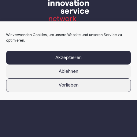
Wir verwenden Cookies, um unsere Website und unseren Service zu
optimieren.
Akzeptieren
Ablehnen
isn - innovation service network
Vorlieben
isn – innovation service network GmbH
Grabenstraße 231
8045 Graz, Österreich