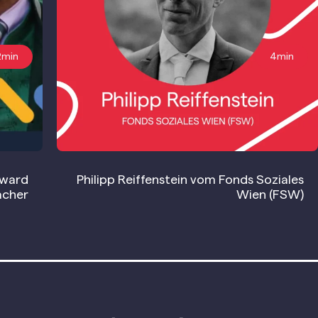
2min
4min
Award
Philipp Reiffenstein vom Fonds Soziales
acher
Wien (FSW)