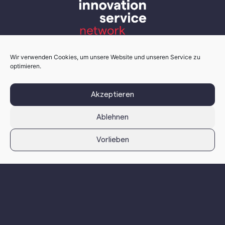
Wir verwenden Cookies, um unsere Website und unseren Service zu
optimieren.
Akzeptieren
Ablehnen
isn - innovation service network
Vorlieben
isn – innovation service network GmbH
Grabenstraße 231
8045 Graz, Österreich