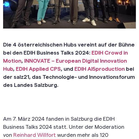
Die 4 österreichischen Hubs vereint auf der Bühne
bei den EDIH Business Talks 2024:
EDIH Crowd in
Motion
,
INNOVATE – European Digital Innovation
Hub
,
EDIH Applied CPS
, und
EDIH AI5production
bei
der salz21, das Technologie- und Innovationsforum
des Landes Salzburg.
Am 7. März 2024 fanden in Salzburg die EDIH
Business Talks 2024 statt. Unter der Moderation
von
Reinhard Willfort
wurden mehr als 120