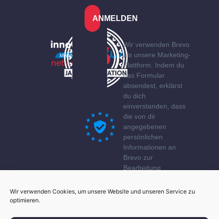
ANMELDEN
Wir verwenden Brevo
als unsere Marketing-
Plattform. Indem du
das Formular
absendest, erklärst
du dich
einverstanden, dass
die von dir
angegebenen
persönlichen
Informationen an
Brevo zur
Bearbeitung
übertragen werden
gemäß den
Wir verwenden Cookies, um unsere Website und unseren Service zu
Datenschutzerklärung
optimieren.
von Brevo.