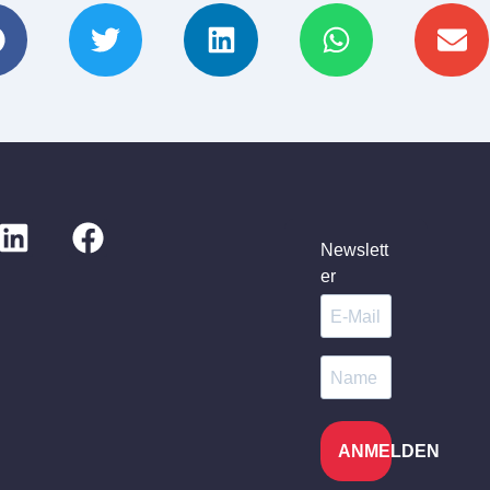
Newslett
er
ANMELDEN