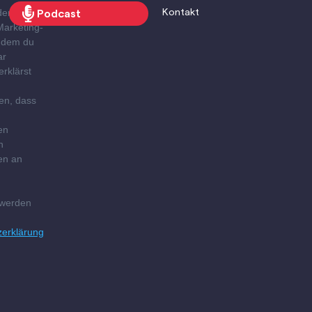
den Brevo
Kontakt
Podcast
Marketing-
Indem du
ar
erklärst
en, dass
en
n
en an
g
 werden
zerklärung