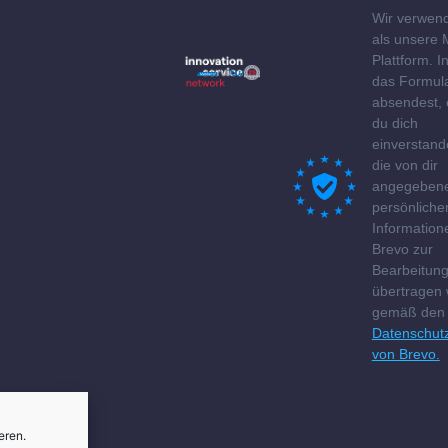
Wir verwen
als unsere 
Plattform. 
das Formul
absendest, 
du dich
einverstand
die von dir
angegeben
persönliche
Information
Brevo zur
Bearbeitun
übertragen
gemäß den
Datenschut
von Brevo.
eren.