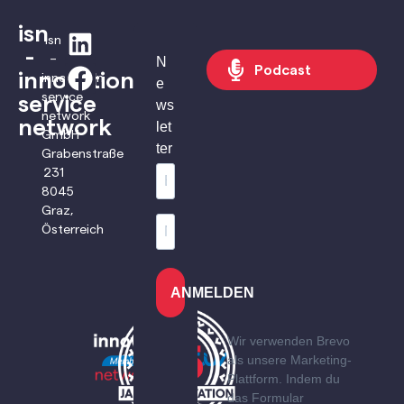
isn
isn
-
–
N
Podcast
innovation
innovation
e
service
service
ws
network
network
let
GmbH
ter
Grabenstraße
231
8045
Graz,
Österreich
ANMELDEN
Wir verwenden Brevo
als unsere Marketing-
Plattform. Indem du
das Formular