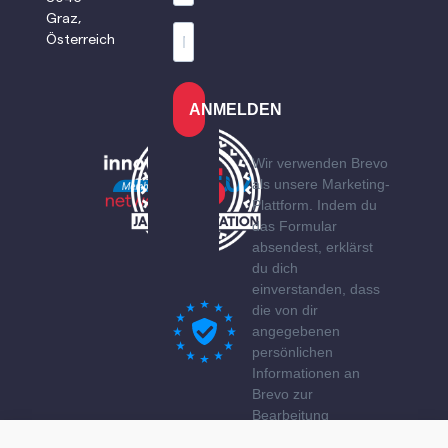
Graz,
Österreich
ANMELDEN
Wir verwenden Brevo
als unsere Marketing-
Plattform. Indem du
das Formular
absendest, erklärst
du dich
einverstanden, dass
die von dir
angegebenen
persönlichen
Informationen an
Brevo zur
Bearbeitung
übertragen werden