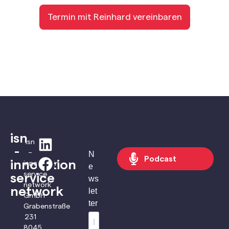
Termin mit Reinhard vereinbaren
isn
isn
-
–
N
Podcast
innovation
innovation
e
service
service
ws
network
network
let
GmbH
ter
Grabenstraße
231
8045