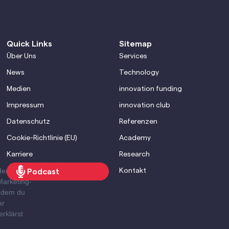
Quick Links
Sitemap
Über Uns
Services
News
Technology
Medien
innovation funding
Impressum
innovation club
Datenschutz
Referenzen
Cookie-Richtlinie (EU)
Academy
Karriere
Research
den Brevo
Kontakt
Podcast
Marketing-
Indem du
ar
erklärst