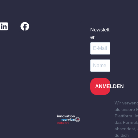
Newslett
er
ANMELDEN
Wir verwen
als unsere 
Plattform. 
das Formul
absendest, 
du dich