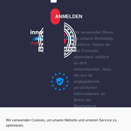
ANMELDEN
Wir verwenden Brevo
als unsere Marketing-
Plattform. Indem du
das Formular
absendest, erklärst
du dich
einverstanden, dass
die von dir
angegebenen
persönlichen
Informationen an
Brevo zur
Bearbeitung
übertragen werden
gemäß den
Wir verwenden Cookies, um unsere Website und unseren Service zu
Datenschutzerklärung
optimieren.
von Brevo.