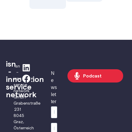
isn
isn
-
–
N
Podcast
innovation
innovation
e
service
service
ws
network
network
let
GmbH
ter
Grabenstraße
231
8045
Graz,
Österreich