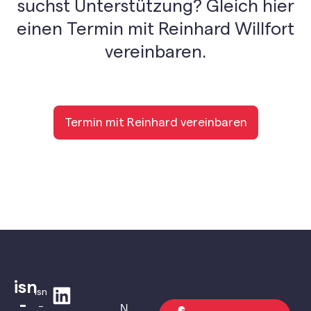
suchst Unterstützung? Gleich hier
einen Termin mit Reinhard Willfort
vereinbaren.
Termin mit Reinhard vereinbaren
isn
isn
-
–
N