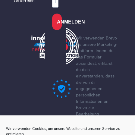
Österreich
ANMELDEN
Wir verwenden Brevo
als unsere Marketing-
Plattform. Indem du
das Formular
absendest, erklärst
du dich
einverstanden, dass
die von dir
angegebenen
persönlichen
Informationen an
Brevo zur
Bearbeitung
übertragen werden
gemäß den
Wir verwenden Cookies, um unsere Website und unseren Service zu
Datenschutzerklärung
optimieren.