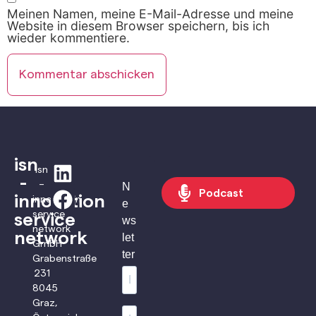
Meinen Namen, meine E-Mail-Adresse und meine
Website in diesem Browser speichern, bis ich
wieder kommentiere.
isn
isn
-
–
N
Podcast
innovation
innovation
e
service
service
ws
network
network
let
GmbH
ter
Grabenstraße
231
8045
Graz,