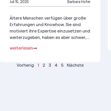
Juli 15, 2025
Barbara Hofer
Ältere Menschen verfügen über große
Erfahrungen und Knowhow. Sie sind
motiviert ihre Expertise einzusetzen und
weiterzugeben, haben es aber schwer,
überhaupt Zugang zum Arbeitsmarkt zu
weiterlesen
bekommen. Das ist nicht nur
frustrierend – es ist auch ein
wirtschaftlicher Irrsinn.
Vorherig
1
2
3
4
5
Nächste