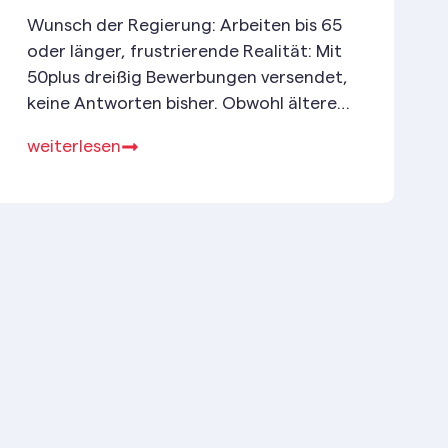
Wunsch der Regierung: Arbeiten bis 65
oder länger, frustrierende Realität: Mit
50plus dreißig Bewerbungen versendet,
keine Antworten bisher. Obwohl ältere
Menschen über viel Erfahrung verfügen,
weiterlesen
haben sie es schwer, neue Jobs zu
finden. Das ist nicht nur frustrierend –
es ist auch ein wirtschaftlicher Irrsinn.
Gerade in Zeiten von Fachkräftemangel
und wirtschaftlichen Unsicherheiten ist
das Wissen älterer Arbeitnehmer:innen
besonders wertvoll!