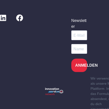
Newslett
er
ANMELDEN
Wir verwen
als unsere 
Plattform. 
das Formul
absendest, 
du dich