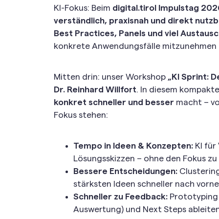
KI-Fokus: Beim
digital.tirol Impulstag 202
verständlich, praxisnah und direkt nutz
Best Practices, Panels und viel Austaus
konkrete Anwendungsfälle mitzunehmen 
Mitten drin: unser Workshop
„KI Sprint: 
Dr. Reinhard Willfort
. In diesem kompakten
konkret schneller und besser
macht – vo
Fokus stehen:
Tempo in Ideen & Konzepten:
KI für
Lösungsskizzen – ohne den Fokus zu 
Bessere Entscheidungen:
Clustering
stärksten Ideen schneller nach vor
Schneller zu Feedback:
Prototyping 
Auswertung) und Next Steps ableite