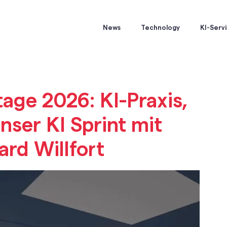
News
Technology
KI-Serv
tage 2026: KI-Praxis,
nser KI Sprint mit
ard Willfort