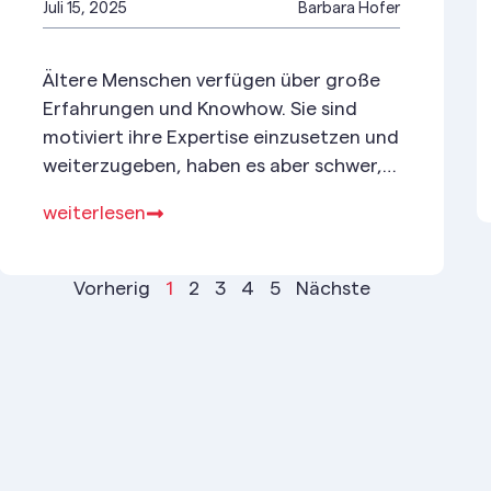
Juli 15, 2025
Barbara Hofer
Ältere Menschen verfügen über große
Erfahrungen und Knowhow. Sie sind
motiviert ihre Expertise einzusetzen und
weiterzugeben, haben es aber schwer,
überhaupt Zugang zum Arbeitsmarkt zu
weiterlesen
bekommen. Das ist nicht nur
frustrierend – es ist auch ein
wirtschaftlicher Irrsinn.
Vorherig
1
2
3
4
5
Nächste