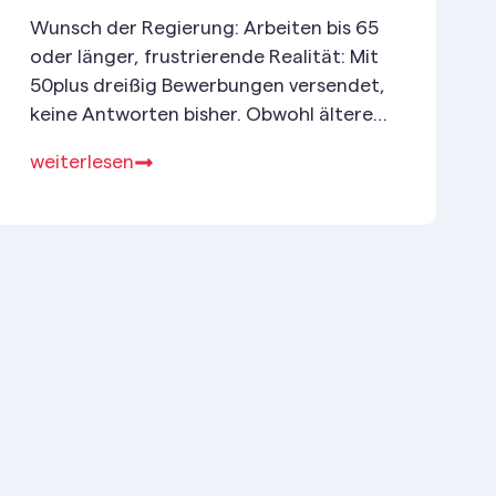
Wunsch der Regierung: Arbeiten bis 65
oder länger, frustrierende Realität: Mit
50plus dreißig Bewerbungen versendet,
keine Antworten bisher. Obwohl ältere
Menschen über viel Erfahrung verfügen,
weiterlesen
haben sie es schwer, neue Jobs zu
finden. Das ist nicht nur frustrierend –
es ist auch ein wirtschaftlicher Irrsinn.
Gerade in Zeiten von Fachkräftemangel
und wirtschaftlichen Unsicherheiten ist
das Wissen älterer Arbeitnehmer:innen
besonders wertvoll!