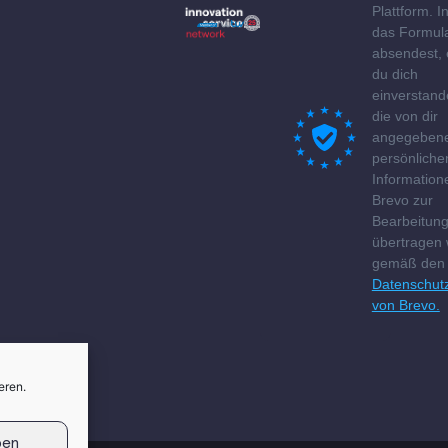
Plattform. 
das Formul
absendest, 
du dich
einverstand
die von dir
angegeben
persönliche
Information
Brevo zur
Bearbeitun
übertragen
gemäß den
Datenschut
von Brevo.
eren.
ben