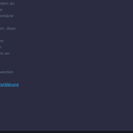
Indem du
ar
erklärst
en, dass
en
n
en an
g
 werden
zerklärung