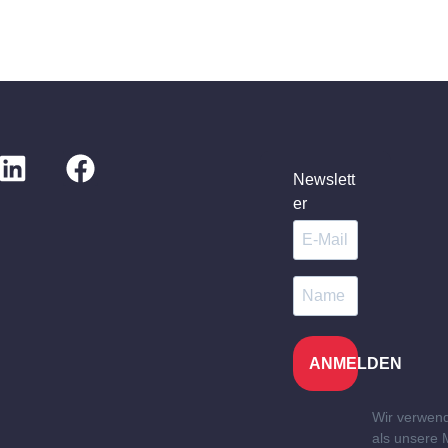
Newslett
er
ANMELDEN
Wir verwen
als unsere 