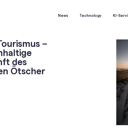
News
Technology
KI-Serv
Tourismus –
hhaltige
ft des
den Ötscher