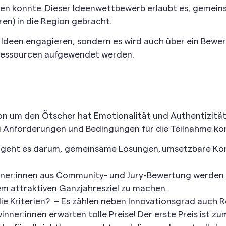
ren konnte. Dieser Ideenwettbewerb erlaubt es, gemei
ren) in die Region gebracht.
n Ideen engagieren, sondern es wird auch über ein Bewe
r Ressourcen aufgewendet werden.
n um den Ötscher hat Emotionalität und Authentizität
bei Anforderungen und Bedingungen für die Teilnahme k
 geht es darum, gemeinsame Lösungen, umsetzbare Kon
nner:innen aus Community- und Jury-Bewertung werden i
m attraktiven Ganzjahresziel zu machen.
e Kriterien? – Es zählen neben Innovationsgrad auch Re
er:innen erwarten tolle Preise! Der erste Preis ist zum