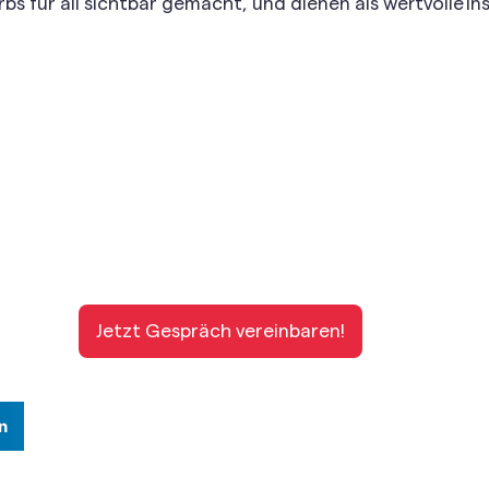
für all sichtbar gemacht, und dienen als wertvolle Insp
Jetzt Gespräch vereinbaren!
n