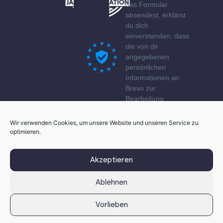
das Formular
absendest, erklärst
du dich
einverstanden, dass
die von dir
angegebenen
persönlichen
Informationen an
Brevo zur
Bearbeitung
übertragen werden
gemäß den
Wir verwenden Cookies, um unsere Website und unseren Service zu
Datenschutzerklärung
optimieren.
von Brevo.
Akzeptieren
Ablehnen
Vorlieben
© 2026 innovation service network