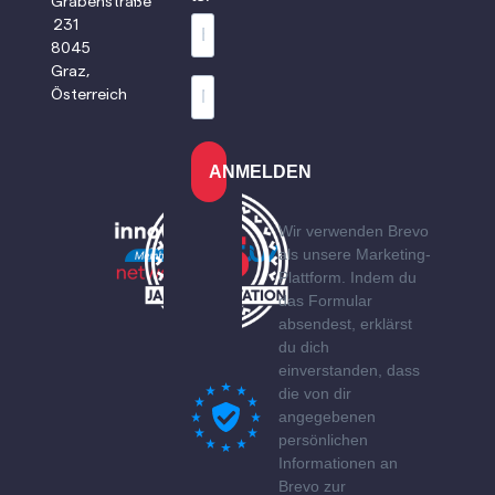
Grabenstraße
231
8045
Graz,
Österreich
ANMELDEN
Wir verwenden Brevo
als unsere Marketing-
Plattform. Indem du
das Formular
absendest, erklärst
du dich
einverstanden, dass
die von dir
angegebenen
persönlichen
Informationen an
Brevo zur