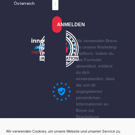
Österreich
ANMELDEN
Wir verwenden Brevo
als unsere Marketing-
Plattform. Indem du
das Formular
absendest, erklärst
du dich
einverstanden, dass
die von dir
angegebenen
persönlichen
Informationen an
Brevo zur
Bearbeitung
übertragen werden
gemäß den
Wir verwenden Cookies, um unsere Website und unseren Service zu