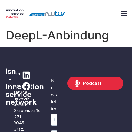
springen
DeepL-Anbindung
isn
isn
-
–
N
Podcast
innovation
innovation
e
service
service
ws
network
network
let
GmbH
ter
Grabenstraße
231
8045
Graz,