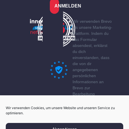
ANMELDEN
Wir verwenden Brevo
als unsere Marketing-
Plattform. Indem du
das Formular
absendest, erklärst
du dich
einverstanden, dass
die von dir
angegebenen
persönlichen
Informationen an
Brevo zur
Bearbeitung
übertragen werden
gemäß den
Wir verwenden Cookies, um unsere Website und unseren Service zu
Datenschutzerklärung
optimieren.
von Brevo.