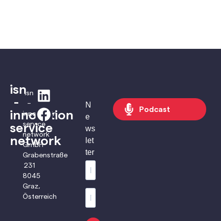
isn
isn
-
–
N
Podcast
innovation
innovation
e
service
service
ws
network
network
let
GmbH
ter
Grabenstraße
231
8045
Graz,
Österreich