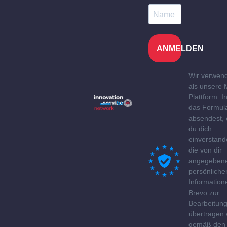
ANMELDEN
Wir verwen
als unsere 
Plattform. 
das Formul
absendest, 
du dich
einverstand
die von dir
angegeben
persönliche
Information
Brevo zur
Bearbeitun
übertragen
gemäß den