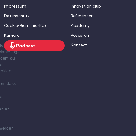
Impressum
innovation club
Datenschutz
Referenzen
Cookie-Richtlinie (EU)
Academy
Karriere
Research
den Brevo
Kontakt
Podcast
Marketing-
Indem du
ar
erklärst
en, dass
en
n
en an
g
 werden