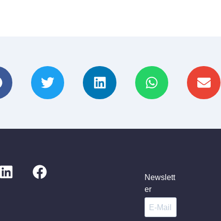
Newslett
er