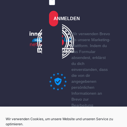
ANMELDEN
Wir verwenden Brevo
als unsere Marketing-
Plattform. Indem du
das Formular
absendest, erklärst
du dich
einverstanden, dass
die von dir
angegebenen
persönlichen
Informationen an
Brevo zur
Bearbeitung
übertragen werden
gemäß den
Wir verwenden Cookies, um unsere Website und unseren Service zu
Datenschutzerklärung
optimieren.