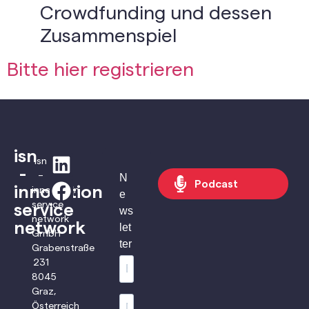
Crowdfunding und dessen
Zusammenspiel
Bitte hier registrieren
isn
isn
-
–
N
Podcast
innovation
innovation
e
service
service
ws
network
network
let
GmbH
ter
Grabenstraße
231
8045
Graz,
Österreich