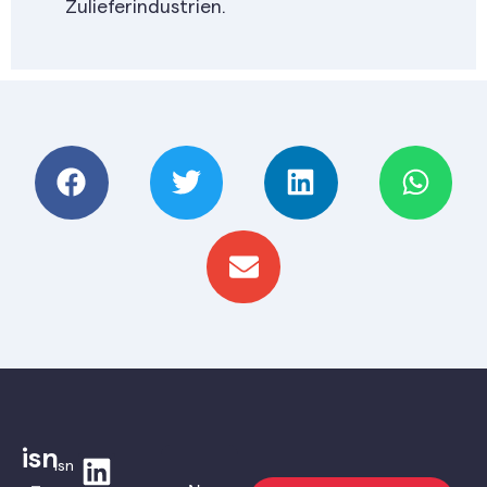
Zulieferindustrien.
isn
isn