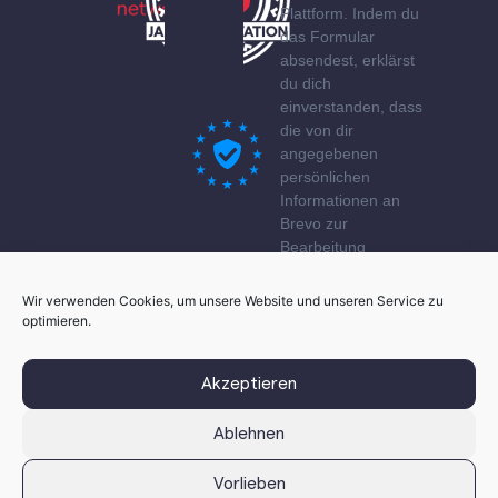
Plattform. Indem du
das Formular
absendest, erklärst
du dich
einverstanden, dass
die von dir
angegebenen
persönlichen
Informationen an
Brevo zur
Bearbeitung
übertragen werden
gemäß den
Wir verwenden Cookies, um unsere Website und unseren Service zu
Datenschutzerklärung
optimieren.
von Brevo.
Akzeptieren
Ablehnen
Vorlieben
© 2026 innovation service network