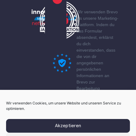
Wir verwenden Brevo
als unsere Marketing-
Plattform. Indem du
das Formular
absendest, erklärst
du dich
einverstanden, dass
die von dir
angegebenen
persönlichen
Informationen an
Brevo zur
Bearbeitung
übertragen werden
gemäß den
Wir verwenden Cookies, um unsere Website und unseren Service zu
Datenschutzerklärung
optimieren.
von Brevo.
Akzeptieren