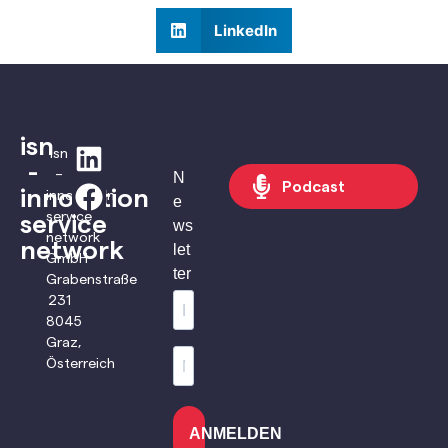
LinkedIn
isn
isn
-
–
N
Podcast
innovation
innovation
e
service
service
ws
network
network
let
GmbH
ter
Grabenstraße
231
8045
Graz,
Österreich
ANMELDEN