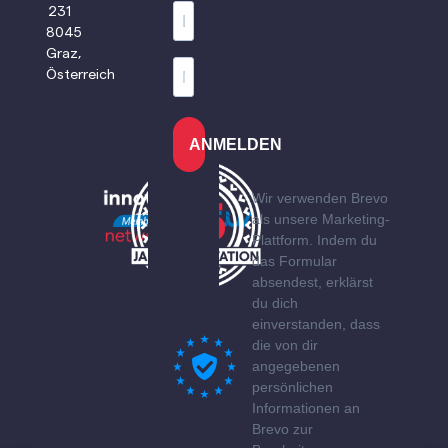
231
8045
Graz,
Österreich
ANMELDEN
Wir verwenden Brevo
als unsere Marketing-
Plattform. Indem du
das Formular
absendest, erklärst
du dich
einverstanden, dass
die von dir
angegebenen
persönlichen
Informationen an
Brevo zur