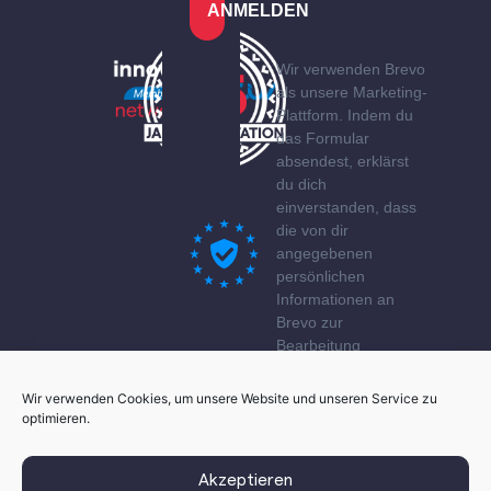
ANMELDEN
Wir verwenden Brevo
als unsere Marketing-
Plattform. Indem du
das Formular
absendest, erklärst
du dich
einverstanden, dass
die von dir
angegebenen
persönlichen
Informationen an
Brevo zur
Bearbeitung
übertragen werden
gemäß den
Wir verwenden Cookies, um unsere Website und unseren Service zu
Datenschutzerklärung
optimieren.
von Brevo.
Akzeptieren