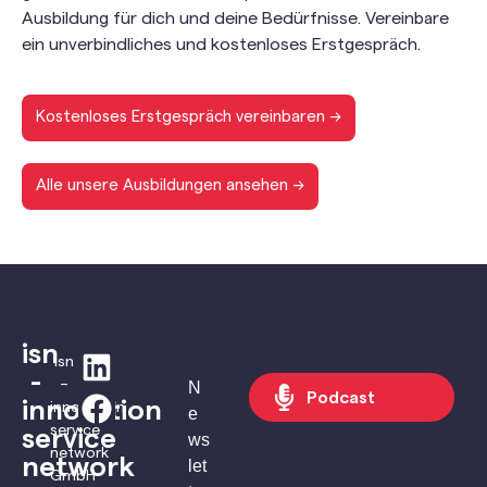
Ausbildung für dich und deine Bedürfnisse. Vereinbare
ein unverbindliches und kostenloses Erstgespräch.
Kostenloses Erstgespräch vereinbaren ->
Alle unsere Ausbildungen ansehen -->
isn
isn
-
–
N
Podcast
innovation
innovation
e
service
service
ws
network
network
let
GmbH