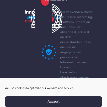
Wir verwenden Brevo
als unsere Marketing-
Plattform. Indem du
das Formular
absendest, erklärst
du dich
einverstanden, dass
die von dir
angegebenen
persönlichen
Informationen an
Brevo zur
Bearbeitung
übertragen werden
gemäß den
Datenschutzerklärung
We use cookies to optimize our website and service.
von Brevo.
Accept