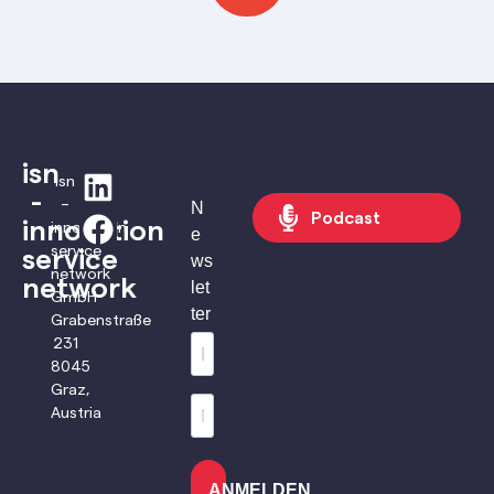
isn
isn
-
–
N
Podcast
innovation
innovation
e
service
service
ws
network
network
let
GmbH
ter
Grabenstraße
231
8045
Graz,
Austria
ANMELDEN