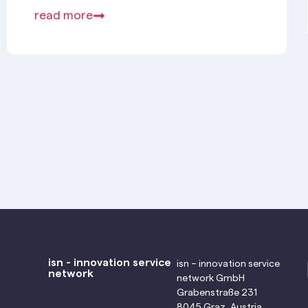
read more
isn - innovation service
isn – innovation service
network
network GmbH
Grabenstraße 231
8045 Graz, Austria